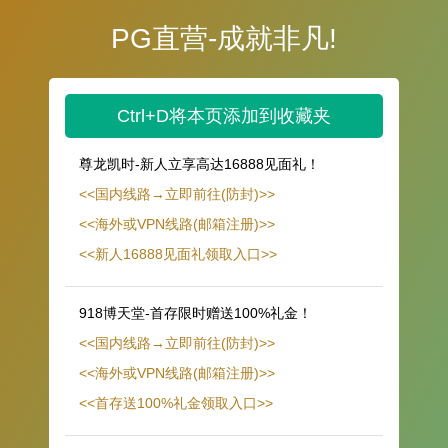
PG直营-成就非凡!
Ctrl+D将本页添加到收藏夹
尊龙凯时-新人立享高达16888见面礼！
<<国内线路→立即前往(防封)>>
<<海外或VPN线路(邮箱注册)>>
<<新人16888见面礼领取入口>>
918博天堂-首存限时赠送100%礼金！
<<国内线路→立即前往(防封)>>
<<海外或VPN线路(邮箱注册)>>
<<首存送100%礼金领取入口>>